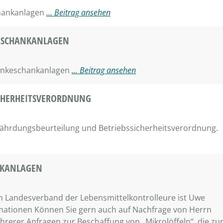
chankanlagen
… Beitrag ansehen
KESCHANKANLAGEN
ränkeschankanlagen
… Beitrag ansehen
CHERHEITSVERORDNUNG
fährdungsbeurteilung und Betriebssicherheitsverordnung.
NKANLAGEN
 Landesverband der Lebensmittelkontrolleure ist Uwe
rmationen Können Sie gern auch auf Nachfrage von Herrn
erer Anfragen zur Beschaffung von „Mikrolöffeln“, die zu