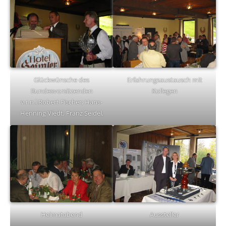
Glückwünsche des
Erfahrungsaustausch mit
Bundesvorsitzenden
Kollegen
v.r.n.l.Robert Fischer; Hans-
Henning Viedt, Franz Seidel,
Heimatabend
Aussteller