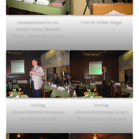
Landesvorstand v.r.n.l.
Prof. Dr. Volker Hingst
Robert Fischer, Manfred
Woller, Thomas Simon, Klaus
Distler, Dieter Lauter
Vortrag
Vortrag
Lebensmittelbestrahlung von
Lebensmittelüberwachung in
Dr. Zyball d. Fa. BGS
Österreich von Ing. Rudolf
Brunnbauer, Wels